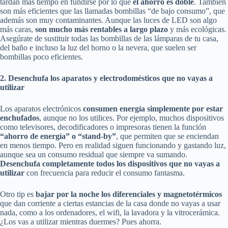
tardan más tiempo en fundirse por lo que
el ahorro es doble
. También
son más eficientes que las llamadas bombillas “de bajo consumo”, que
además son muy contaminantes. Aunque las luces de LED son algo
más caras,
son mucho más rentables a largo plazo
y más ecológicas.
Asegúrate de sustituir todas las bombillas de las lámparas de tu casa,
del baño e incluso la luz del horno o la nevera, que suelen ser
bombillas poco eficientes.
2. Desenchufa los aparatos y electrodomésticos que no vayas a
utilizar
Los aparatos electrónicos
consumen energía simplemente por estar
enchufados
, aunque no los utilices. Por ejemplo, muchos dispositivos
como televisores, decodificadores o impresoras tienen la función
“ahorro de energía” o “stand-by”
, que permiten que se enciendan
en menos tiempo. Pero en realidad siguen funcionando y gastando luz,
aunque sea un consumo residual que siempre va sumando.
Desenchufa completamente todos los dispositivos que no vayas a
utilizar
con frecuencia para reducir el consumo fantasma.
Otro tip es
bajar por la noche los diferenciales y magnetotérmicos
que dan corriente a ciertas estancias de la casa donde no vayas a usar
nada, como a los ordenadores, el wifi, la lavadora y la vitrocerámica.
¿Los vas a utilizar mientras duermes? Pues ahorra.