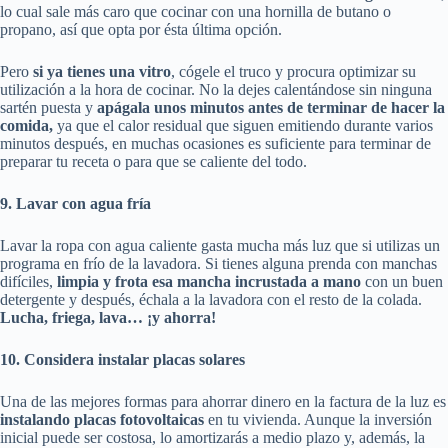
lo cual sale más caro que cocinar con una hornilla de butano o
propano, así que opta por ésta última opción.
Pero
si ya tienes una vitro
, cógele el truco y procura optimizar su
utilización a la hora de cocinar. No la dejes calentándose sin ninguna
sartén puesta y
apágala unos minutos antes de terminar de hacer la
comida,
ya que el calor residual que siguen emitiendo durante varios
minutos después, en muchas ocasiones es suficiente para terminar de
preparar tu receta o para que se caliente del todo.
9. Lavar con agua fría
Lavar la ropa con agua caliente gasta mucha más luz que si utilizas un
programa en frío de la lavadora. Si tienes alguna prenda con manchas
difíciles,
limpia y frota esa mancha incrustada a mano
con un buen
detergente y después, échala a la lavadora con el resto de la colada.
Lucha, friega, lava… ¡y ahorra!
10. Considera instalar placas solares
Una de las mejores formas para ahorrar dinero en la factura de la luz es
instalando placas fotovoltaicas
en tu vivienda. Aunque la inversión
inicial puede ser costosa, lo amortizarás a medio plazo y, además, la